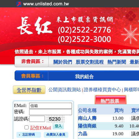
關於我們
股票交割流程
熱門新聞
最新
我的組合
公開資訊觀測站
證券櫃檯買賣中心
興櫃即
|
|
熱門股票
EMail:
公司名稱
買均
賣
密碼:
南山人壽
13.00
議
認證碼:
陽信商銀
9.40
10.4
記住EMail
力晶
19.00
議
忘記密碼
免費加入會員