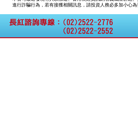
公告向關係人取得使用
台塑網科
70.00
議
進行詐騙行為，若有接獲相關訊息，請投資人務必多加小心為要，如
權資產
以柔資訊
議價
11.
仁新醫藥:代重要子公司
BeliteBio,Inc公告受邀參
捷揚光電
議價
249.
加第27屆眼
衛普國際
議價
15.
巨生生醫:公告本公司
晶致半導
議價
25.
MPB-1523MRI顯影劑-
新德科技
議價
20.
肝細胞癌接獲美國FD
格斯科技*:公告調整本
金兆益科
議價
112.
公司私募專區資訊(董事
神乎科技
議價
11.
會決議日起兩日內應申
諾瓦材料
議價
50.
報相關資
格斯科技*:公告更正
115/05/12重訊內容(停
止過戶起始日期)
將捷:代子公司忠明營造
工程股份有限公司公告
「新北市淡水區海鷗段
11
阿波羅電力:公告本公司
法人監察人改派代表人
永信藥品工業:本公司委
外廠商活動網站消費者
資訊外流事宜