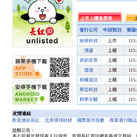
連海船舶
20.2
35.
計畫
明緯企業:明緯永續科技
名佳利金
1.8
9.
競賽 以電源驅動善的力
台泥循環
上市上櫃進度表
議價
上
議
量
三信商銀
議價
13.
秀育企業:秀育SHO-U儲
發行公司
申請類別
審議
菘凱科技
議價
10.
能系統 獲國內首張CNS
認證
稜研科技
上市
115
匯頂電腦
議價
10.
聯博投信:聯博00404A
醫電鼎眾
議價
41.
湧盛
上櫃
115
從容擁抱台股主流
馬上發
議價
8.
華旭先進:代重要子公司
床的世界
上櫃
115
碩通散熱股份有限公司
國寶人壽
議價
5.
公告董事會通過發言人
儒億
上櫃
115
南美特科
議價
364.
及代理發
亞太投資
議價
40.
程曦資訊
上櫃
115
華旭先進:代重要子公司
碩通散熱股份有限公司
聯穎光電
議價
129.
華芸科技
上櫃
115
公告董事會決議發行員
麥寮汽電
議價
52.
工認股權
精華生醫
上櫃
115
鎧鉅科技
議價
議
華旭先進:代重要子公司
和亞智慧
上櫃
115
碩通散熱股份有限公司
金棠科技
議價
10.
友情連結
公告董事會追認113年
騰錂鐳射
議價
70.
漢測
上櫃
115
歡迎連結長紅
北美環球財經
國際股市指數
商業週刊雜
向關係
龍相電子
議價
15.
華旭先進:代重要子公司
提醒公告：
碩通散熱股份有限公司
昇陽能源
議價
40.
本公司最近發現有人以假造、冒用長紅資訊網名義成立群組、