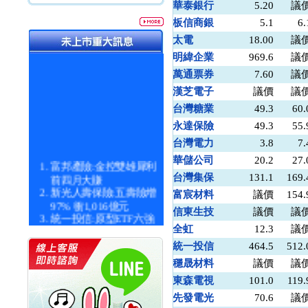
華泰銀行
5.20
議
板信商銀
5.1
6.
太電
18.00
議
明緯企業
969.6
議
萬通票券
7.60
議
漢芝電子
議價
議
台灣糖業
49.3
60.
永達保險
49.3
55.
台灣電力
3.8
7.
華儲公司
20.2
27.
富邦產險:金控雙雄犀利
前四月大賺
台灣集保
131.1
169.
新光人壽保險:五壽險增
富宸材料
議價
154.
97% 衝1,016億元
信東生技
議價
議
統一投信:原型ETF六強
漲逾九成
全虹
12.3
議
統一投信:主動式ETF溢
統一投信
464.5
512.
價 被盯上
穩晟材料
議價
議
新光人壽保險:新壽Q1外
價金將達996億
東森電視
101.0
119.
宇辰系統科技:宇辰業績
先發電光
70.6
議
創新高 啟動興櫃轉上櫃