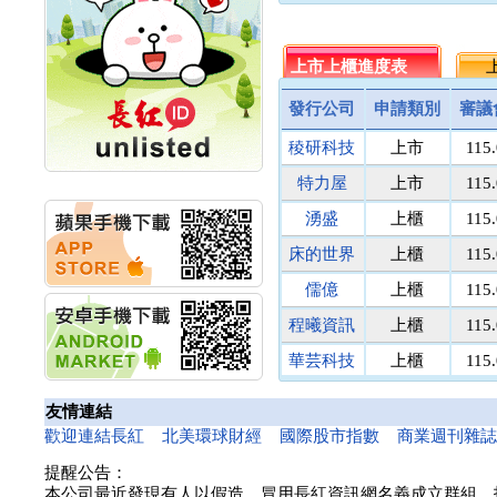
名佳利金
1.8
9
計畫
明緯企業:明緯永續科技
統一投信
464.5
512
競賽 以電源驅動善的力
台灣集保
上市上櫃進度表
131.1
上
171
量
馬上發
議價
8
秀育企業:秀育SHO-U儲
發行公司
申請類別
審議
能系統 獲國內首張CNS
民間全民
議價
議
認證
稜研科技
上市
115
鎧鉅科技
議價
議
聯博投信:聯博00404A
萬里遊
10.0
議
從容擁抱台股主流
特力屋
上市
115
華旭先進:代重要子公司
醫電鼎眾
議價
41
湧盛
上櫃
115
碩通散熱股份有限公司
三信商銀
議價
13
公告董事會通過發言人
床的世界
上櫃
115
菘凱科技
議價
10
及代理發
華旭先進:代重要子公司
東盈光電
議價
16
儒億
上櫃
115
碩通散熱股份有限公司
匯頂電腦
議價
10
程曦資訊
上櫃
115
公告董事會決議發行員
南美特科
議價
364
工認股權
華芸科技
上櫃
115
台塑網科
70.00
議
華旭先進:代重要子公司
碩通散熱股份有限公司
精華生醫
上櫃
115
捷揚光電
議價
249
友情連結
公告董事會追認113年
新德科技
議價
20
和亞智慧
上櫃
115
向關係
歡迎連結長紅
北美環球財經
國際股市指數
商業週刊雜
富宸材料
議價
154
華旭先進:代重要子公司
提醒公告：
碩通散熱股份有限公司
諾瓦材料
議價
50
本公司最近發現有人以假造、冒用長紅資訊網名義成立群組、