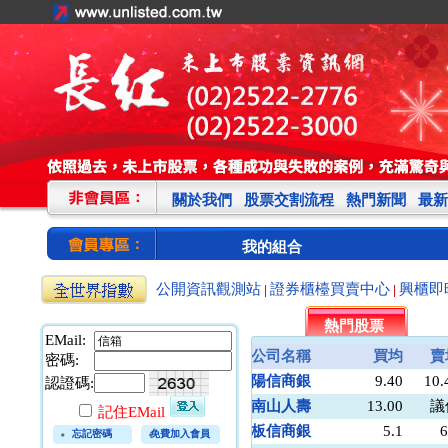
關於我們
股票交割流程
熱門新聞
最新
我的組合
公開資訊觀測站
證券櫃檯買賣中心
興櫃即
|
|
熱門股票
EMail:
公司名稱
買均
賣
密碼:
陽信商銀
9.40
10.
認證碼:
南山人壽
13.00
議
記住EMail
板信商銀
5.1
6
忘記密碼
免費加入會員