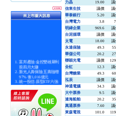
力晶
19.00
議
信東生技
議價
議
華泰銀行
5.20
議
台灣電力
3.8
7
明緯企業
969.6
議
台泥循環
議價
議
太電
18.00
議
永達保險
49.3
55
華儲公司
20.2
27
富邦產險:金控雙雄犀利
聯穎光電
議價
129
前四月大賺
全虹
12.3
議
新光人壽保險:五壽險增
台灣糖業
49.3
60
97% 衝1,016億元
泓辰
議價
議
統一投信:原型ETF六強
漲逾九成
神通電腦
34.3
議
統一投信:主動式ETF溢
大中票券
9.5
議
價 被盯上
連海船舶
20.2
35
新光人壽保險:新壽Q1外
價金將達996億
萬通票券
7.60
議
宇辰系統科技:宇辰業績
東森電視
101.0
119
創新高 啟動興櫃轉上櫃