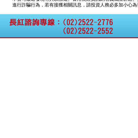
公告向關係人取得使用
智安電子
議價
12
進行詐騙行為，若有接獲相關訊息，請投資人務必多加小心為要，如
權資產
昇陽能源
議價
40
仁新醫藥:代重要子公司
BeliteBio,Inc公告受邀參
穩晟材料
議價
議
加第27屆眼
騰錂鐳射
議價
70
巨生生醫:公告本公司
茂德科技
議價
9
MPB-1523MRI顯影劑-
肝細胞癌接獲美國FD
亞太投資
議價
40
格斯科技*:公告調整本
國票綜合
10.5
議
公司私募專區資訊(董事
華德光電
21.5
議
會決議日起兩日內應申
報相關資
格斯科技*:公告更正
115/05/12重訊內容(停
止過戶起始日期)
將捷:代子公司忠明營造
工程股份有限公司公告
「新北市淡水區海鷗段
11
阿波羅電力:公告本公司
法人監察人改派代表人
永信藥品工業:本公司委
外廠商活動網站消費者
資訊外流事宜