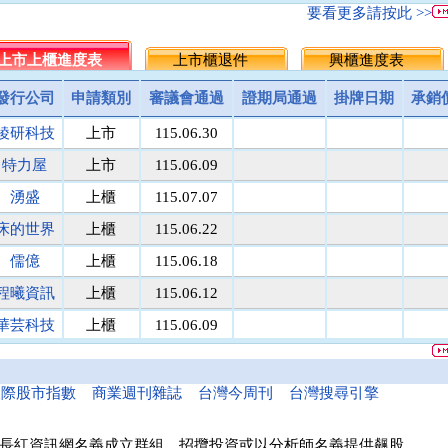
名佳利金
1.8
9.6
5.7
5.5
▲0.20
3.
要看更多請按此 >>
統一投信
464.5
512.0
488.3
486.25
▲2.05
0.
台灣集保
上市上櫃進度表
131.1
上市櫃退件
171.8
151.5
149.5
興櫃進度表
▲2.00
1.
馬上發
議價
8.1
8.1
8
▲0.10
1.
發行公司
申請類別
審議會通過
證期局通過
掛牌日期
承銷
民間全民
議價
議價
10
10
0.00
0.
稜研科技
上市
115.06.30
鎧鉅科技
議價
議價
20
20
0.00
0.
萬里遊
10.0
議價
10.0
10
0.00
0.
特力屋
上市
115.06.09
醫電鼎眾
議價
41.9
42.0
42
0.00
0.
湧盛
上櫃
115.07.07
三信商銀
議價
13.7
13.6
13.5
▲0.10
0.
床的世界
上櫃
115.06.22
菘凱科技
議價
10.0
10.0
10
0.00
0.
東盈光電
議價
16.2
16.1
16
▲0.10
0.
儒億
上櫃
115.06.18
匯頂電腦
議價
10.0
10.0
10
0.00
0.
程曦資訊
上櫃
115.06.12
南美特科
議價
364.5
364.8
365
▼0.20
0.
華芸科技
上櫃
115.06.09
台塑網科
70.00
議價
86
86
0.00
0.
精華生醫
上櫃
115.06.16
捷揚光電
議價
249.5
249.8
250
▼0.20
0.
新德科技
議價
20.1
20.1
20
▲0.10
0.
和亞智慧
上櫃
115.05.21
國際股市指數
商業週刊雜誌
台灣今周刊
台灣搜尋引擎
富宸材料
議價
154.9
155.0
155
0.00
0.
諾瓦材料
議價
50.0
50.0
50
0.00
0.
長紅資訊網名義成立群組、招攬投資或以分析師名義提供飆股，