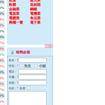
航運
觀光業
00%
軟體
造紙類
00%
金融業
鋼鐵
00%
電器業
電機業
電纜業
食品業
79%
興櫃一覽
電子業
69%
00%
00%
67%
48%
31%
64%
姓名：
*
先生
小姐
性別：
*
82%
電話：
00%
手機：
*
58%
信箱：
*
60%
內容：
*
私密
27%
00%
45%