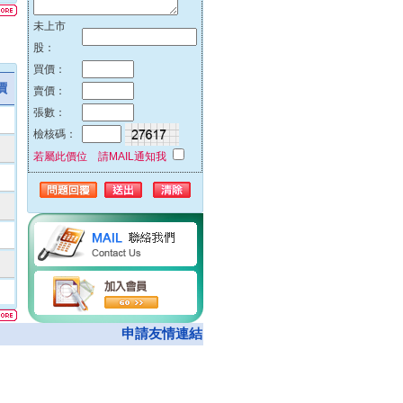
51%
未上市
42%
股：
32%
買價：
23%
價
賣價：
00%
張數：
00%
檢核碼：
00%
若屬此價位 請MAIL通知我
00%
74%
00%
62%
00%
05%
00%
08%
申請友情連結
50%
00%
00%