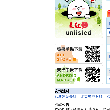
計畫
明緯企業:明緯永續科技
競賽 以電源驅動善的力
量
秀育企業:秀育SHO-U儲
能系統 獲國內首張CNS
認證
聯博投信:聯博00404A
從容擁抱台股主流
華旭先進:代重要子公司
碩通散熱股份有限公司
公告董事會通過發言人
及代理發
華旭先進:代重要子公司
碩通散熱股份有限公司
公告董事會決議發行員
工認股權
華旭先進:代重要子公司
碩通散熱股份有限公司
友情連結
公告董事會追認113年
向關係
歡迎連結長紅
北美環球財經
華旭先進:代重要子公司
提醒公告：
碩通散熱股份有限公司
本公司最近發現有人以假造、冒用