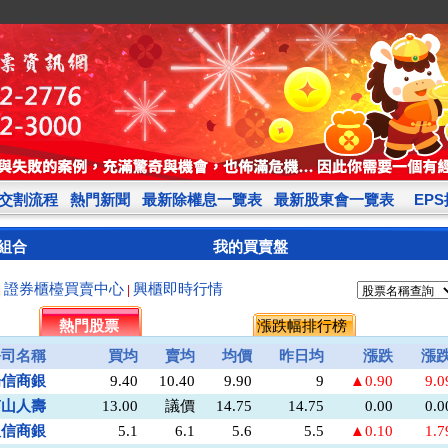
交割流程
熱門新聞
最新除權息一覽表
最新股東會一覽表
EP
組合
我的買賣盤
證券櫃檯買賣中心
興櫃即時行情
|
|
熱門股票
漲跌幅排行榜
公司名稱
買均
賣均
均價
昨日均
漲跌
漲
陽信商銀
9.40
10.40
9.90
9
▲0.90
9.
南山人壽
13.00
議價
14.75
14.75
0.00
0.
板信商銀
5.1
6.1
5.6
5.5
▲0.10
1.