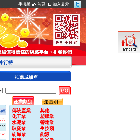
手機版
首頁
加入最愛
S排行榜
推薦成績單
產業類別
集團別
傳統產業
其他
跌幅
化工業
塑膠業
09%
水泥業
營建業
00%
玻瓷業
生技類
紡織業
能源
79%