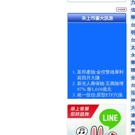
富邦產險:金控雙雄犀利
前四月大賺
新光人壽保險:五壽險增
97% 衝1,016億元
統一投信:原型ETF六強
漲逾九成
統一投信:主動式ETF溢
價 被盯上
新光人壽保險:新壽Q1外
價金將達996億
宇辰系統科技:宇辰業績
創新高 啟動興櫃轉上櫃