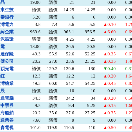
力晶
19.00
議價
21
21
0.00
0.
信東生技
議價
議價
14.25
14.25
0.00
0.
華泰銀行
5.20
議價
6
6
0.00
0.
台灣電力
3.8
7.4
5.6
5.5
▲0.10
1.
明緯企業
969.6
議價
963.1
956.5
▲6.60
0.
台泥循環
議價
議價
4.25
4.25
0.00
0.
太電
18.00
議價
20.5
20.5
0.00
0.
永達保險
49.3
55.9
52.6
52.25
▲0.35
0.
華儲公司
20.2
27.0
23.6
23.25
▲0.35
1.
聯穎光電
議價
129.2
129.6
130
▼0.40
0.
全虹
12.3
議價
12.2
12
▲0.20
1.
台灣糖業
49.3
60.0
54.7
54.25
▲0.45
0.
泓辰
議價
議價
10
10
0.00
0.
神通電腦
34.3
議價
34.2
34
▲0.20
0.
大中票券
9.5
議價
9.4
9.25
▲0.15
1.
連海船舶
20.2
35.0
27.6
27.25
▲0.35
1.
萬通票券
7.60
議價
9
9
0.00
0.
東森電視
101.0
119.9
110.5
110
▲0.50
0.