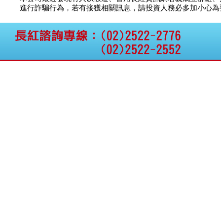
公告向關係人取得使用
智安電子
議價
12
進行詐騙行為，若有接獲相關訊息，請投資人務必多加小心為要，如
權資產
昇陽能源
議價
40
仁新醫藥:代重要子公司
BeliteBio,Inc公告受邀參
穩晟材料
議價
議
加第27屆眼
騰錂鐳射
議價
70
巨生生醫:公告本公司
茂德科技
議價
9
MPB-1523MRI顯影劑-
肝細胞癌接獲美國FD
亞太投資
議價
40
格斯科技*:公告調整本
國票綜合
10.5
議
公司私募專區資訊(董事
華德光電
21.5
議
會決議日起兩日內應申
報相關資
格斯科技*:公告更正
115/05/12重訊內容(停
止過戶起始日期)
將捷:代子公司忠明營造
工程股份有限公司公告
「新北市淡水區海鷗段
11
阿波羅電力:公告本公司
法人監察人改派代表人
永信藥品工業:本公司委
外廠商活動網站消費者
資訊外流事宜