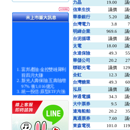
力晶
19.00
議
信東生技
議價
議
華泰銀行
5.20
議
台灣電力
3.8
7
明緯企業
969.6
議
台泥循環
議價
議
太電
18.00
議
永達保險
49.3
55
華儲公司
20.2
27
富邦產險:金控雙雄犀利
聯穎光電
議價
129
前四月大賺
全虹
12.3
議
新光人壽保險:五壽險增
台灣糖業
49.3
60
97% 衝1,016億元
泓辰
議價
議
統一投信:原型ETF六強
漲逾九成
神通電腦
34.3
議
統一投信:主動式ETF溢
大中票券
9.5
議
價 被盯上
連海船舶
20.2
35
新光人壽保險:新壽Q1外
價金將達996億
萬通票券
7.60
議
宇辰系統科技:宇辰業績
東森電視
101.0
119
創新高 啟動興櫃轉上櫃