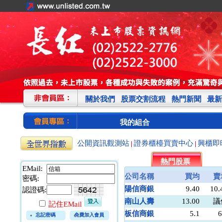
關於我們
股票交割流程
熱門新聞
最新
我的組合
公開資訊觀測站
證券櫃檯買賣中心
興櫃即
|
|
熱門股票
EMail:
公司名稱
買均
賣
密碼:
陽信商銀
9.40
10.
認證碼:
南山人壽
13.00
議
記住EMail
板信商銀
5.1
6
忘記密碼
免費加入會員