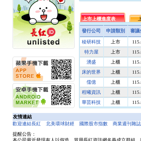
名佳利金
1.8
9
計畫
明緯企業:明緯永續科技
統一投信
464.5
512
競賽 以電源驅動善的力
台灣集保
上市上櫃進度表
131.1
上
171
量
馬上發
議價
8
秀育企業:秀育SHO-U儲
發行公司
申請類別
審議
能系統 獲國內首張CNS
民間全民
議價
議
認證
稜研科技
上市
115
鎧鉅科技
議價
議
聯博投信:聯博00404A
萬里遊
10.0
議
從容擁抱台股主流
特力屋
上市
115
華旭先進:代重要子公司
醫電鼎眾
議價
41
湧盛
上櫃
115
碩通散熱股份有限公司
三信商銀
議價
13
公告董事會通過發言人
床的世界
上櫃
115
菘凱科技
議價
10
及代理發
華旭先進:代重要子公司
東盈光電
議價
16
儒億
上櫃
115
碩通散熱股份有限公司
匯頂電腦
議價
10
程曦資訊
上櫃
115
公告董事會決議發行員
南美特科
議價
364
工認股權
華芸科技
上櫃
115
台塑網科
70.00
議
華旭先進:代重要子公司
碩通散熱股份有限公司
精華生醫
上櫃
115
捷揚光電
議價
249
友情連結
公告董事會追認113年
新德科技
議價
20
和亞智慧
上櫃
115
向關係
歡迎連結長紅
北美環球財經
國際股市指數
商業週刊雜
富宸材料
議價
154
華旭先進:代重要子公司
提醒公告：
碩通散熱股份有限公司
諾瓦材料
議價
50
本公司最近發現有人以假造、冒用長紅資訊網名義成立群組、