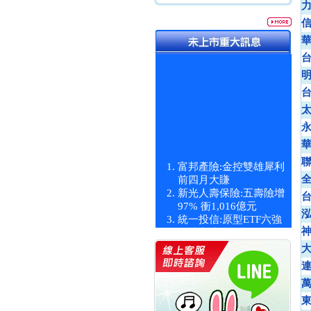
富邦產險:金控雙雄犀利
前四月大賺
新光人壽保險:五壽險增
97% 衝1,016億元
統一投信:原型ETF六強
漲逾九成
統一投信:主動式ETF溢
價 被盯上
新光人壽保險:新壽Q1外
價金將達996億
宇辰系統科技:宇辰業績
創新高 啟動興櫃轉上櫃