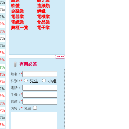
航運
觀光業
00%
軟體
造紙類
00%
金融業
鋼鐵
00%
電器業
電機業
電纜業
食品業
79%
興櫃一覽
電子業
69%
00%
00%
67%
48%
31%
64%
姓名：
*
先生
小姐
性別：
*
82%
電話：
00%
手機：
*
58%
信箱：
*
60%
內容：
*
私密
27%
00%
45%