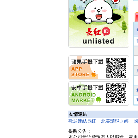
計畫
明緯企業:明緯永續科技
競賽 以電源驅動善的力
量
秀育企業:秀育SHO-U儲
能系統 獲國內首張CNS
認證
聯博投信:聯博00404A
從容擁抱台股主流
華旭先進:代重要子公司
碩通散熱股份有限公司
公告董事會通過發言人
及代理發
華旭先進:代重要子公司
碩通散熱股份有限公司
公告董事會決議發行員
工認股權
華旭先進:代重要子公司
碩通散熱股份有限公司
友情連結
公告董事會追認113年
向關係
歡迎連結長紅
北美環球財經
華旭先進:代重要子公司
提醒公告：
碩通散熱股份有限公司
本公司最近發現有人以假造、冒用