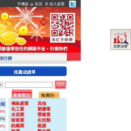
手機版
首頁
加入最愛
S排行榜
推薦成績單
產業類別
集團別
傳統產業
其他
跌幅
化工業
塑膠業
09%
水泥業
營建業
00%
玻瓷業
生技類
紡織業
能源
79%