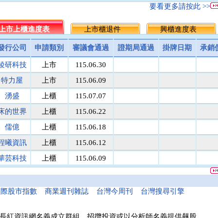
名佳利金
1.8
9.6
5.7
5.5
▲0.20
3.
要看更多請按此 >>
統一投信
464.5
512.0
488.3
486.25
▲2.05
0.
台灣集保
上市上櫃進度表
131.1
上市櫃退件
171.8
151.5
149.5
興櫃進度表
▲2.00
1.
馬上發
議價
8.1
8.1
8
▲0.10
1.
發行公司
申請類別
審議會通過
證期局通過
掛牌日期
承銷
民間全民
議價
議價
10
10
0.00
0.
稜研科技
上市
115.06.30
鎧鉅科技
議價
議價
20
20
0.00
0.
萬里遊
10.0
議價
10.0
10
0.00
0.
特力屋
上市
115.06.09
醫電鼎眾
議價
41.9
42.0
42
0.00
0.
湧盛
上櫃
115.07.07
三信商銀
議價
13.7
13.6
13.5
▲0.10
0.
床的世界
上櫃
115.06.22
菘凱科技
議價
10.0
10.0
10
0.00
0.
東盈光電
議價
16.2
16.1
16
▲0.10
0.
儒億
上櫃
115.06.18
匯頂電腦
議價
10.0
10.0
10
0.00
0.
程曦資訊
上櫃
115.06.12
南美特科
議價
364.5
364.8
365
▼0.20
0.
華芸科技
上櫃
115.06.09
台塑網科
70.00
議價
86
86
0.00
0.
精華生醫
上櫃
115.06.16
捷揚光電
議價
249.5
249.8
250
▼0.20
0.
新德科技
議價
20.1
20.1
20
▲0.10
0.
和亞智慧
上櫃
115.05.21
國際股市指數
商業週刊雜誌
台灣今周刊
台灣搜尋引擎
富宸材料
議價
154.9
155.0
155
0.00
0.
諾瓦材料
議價
50.0
50.0
50
0.00
0.
長紅資訊網名義成立群組、招攬投資或以分析師名義提供飆股，