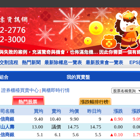
交割流程
熱門新聞
最新除權息一覽表
最新股東會一覽表
EP
組合
我的買賣盤
證券櫃檯買賣中心
興櫃即時行情
|
|
熱門股票
漲跌幅排行榜
公司名稱
買均
賣均
均價
昨日均
漲跌
漲
陽信商銀
9.40
10.40
9.90
9
▲0.90
9.
南山人壽
13.00
議價
14.75
14.75
0.00
0.
板信商銀
5.1
6.1
5.6
5.5
▲0.10
1.