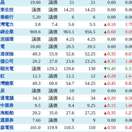
力晶
19.00
議價
21
21
0.00
0.
信東生技
議價
議價
14.25
14.25
0.00
0.
華泰銀行
5.20
議價
6
6
0.00
0.
台灣電力
3.8
7.4
5.6
5.5
▲0.10
1.
明緯企業
969.6
議價
963.1
956.5
▲6.60
0.
台泥循環
議價
議價
4.25
4.25
0.00
0.
太電
18.00
議價
20.5
20.5
0.00
0.
永達保險
49.3
55.9
52.6
52.25
▲0.35
0.
華儲公司
20.2
27.0
23.6
23.25
▲0.35
1.
聯穎光電
議價
129.2
129.6
130
▼0.40
0.
全虹
12.3
議價
12.2
12
▲0.20
1.
台灣糖業
49.3
60.0
54.7
54.25
▲0.45
0.
泓辰
議價
議價
10
10
0.00
0.
神通電腦
34.3
議價
34.2
34
▲0.20
0.
大中票券
9.5
議價
9.4
9.25
▲0.15
1.
連海船舶
20.2
35.0
27.6
27.25
▲0.35
1.
萬通票券
7.60
議價
9
9
0.00
0.
東森電視
101.0
119.9
110.5
110
▲0.50
0.