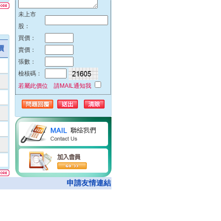
51%
未上市
42%
股：
32%
買價：
23%
價
賣價：
00%
張數：
00%
檢核碼：
00%
若屬此價位 請MAIL通知我
00%
74%
00%
62%
00%
05%
00%
08%
申請友情連結
50%
00%
00%