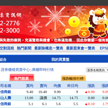
交割流程
熱門新聞
最新除權息一覽表
最新股東會一覽表
EP
組合
我的買賣盤
證券櫃檯買賣中心
興櫃即時行情
|
|
熱門股票
漲跌幅排行榜
公司名稱
買均
賣均
均價
昨日均
漲跌
漲
陽信商銀
9.40
10.40
9.90
9
▲0.90
9.
南山人壽
13.00
議價
14.75
14.75
0.00
0.
板信商銀
5.1
6.1
5.6
5.5
▲0.10
1.