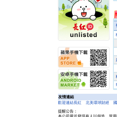
創新高 啟動興櫃轉上櫃
計畫
明緯企業:明緯永續科技
競賽 以電源驅動善的力
量
秀育企業:秀育SHO-U儲
能系統 獲國內首張CNS
認證
聯博投信:聯博00404A
從容擁抱台股主流
華旭先進:代重要子公司
碩通散熱股份有限公司
公告董事會通過發言人
及代理發
華旭先進:代重要子公司
碩通散熱股份有限公司
公告董事會決議發行員
工認股權
華旭先進:代重要子公司
碩通散熱股份有限公司
友情連結
公告董事會追認113年
歡迎連結長紅
北美環球財經
向關係
華旭先進:代重要子公司
提醒公告：
碩通散熱股份有限公司
本公司最近發現有人以假造、冒用