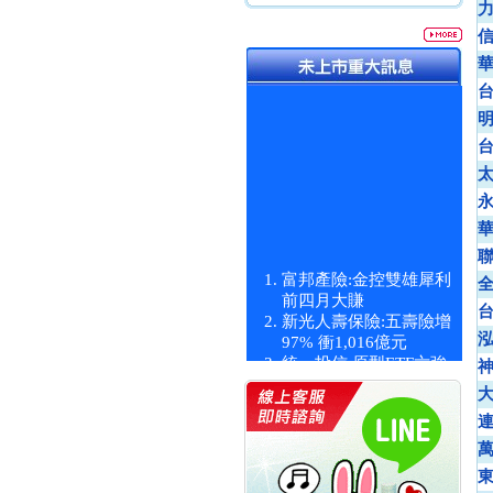
富邦產險:金控雙雄犀利
前四月大賺
新光人壽保險:五壽險增
97% 衝1,016億元
統一投信:原型ETF六強
漲逾九成
統一投信:主動式ETF溢
價 被盯上
新光人壽保險:新壽Q1外
價金將達996億
宇辰系統科技:宇辰業績