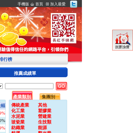
手機版
首頁
加入最愛
S排行榜
推薦成績單
產業類別
集團別
傳統產業
其他
跌幅
化工業
塑膠業
09%
水泥業
營建業
00%
玻瓷業
生技類
紡織業
能源
79%