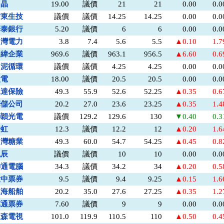
力晶
19.00
議價
21
21
0.00
0.
信東生技
議價
議價
14.25
14.25
0.00
0.
華泰銀行
5.20
議價
6
6
0.00
0.
台灣電力
3.8
7.4
5.6
5.5
▲0.10
1.
明緯企業
969.6
議價
963.1
956.5
▲6.60
0.
台泥循環
議價
議價
4.25
4.25
0.00
0.
太電
18.00
議價
20.5
20.5
0.00
0.
永達保險
49.3
55.9
52.6
52.25
▲0.35
0.
華儲公司
20.2
27.0
23.6
23.25
▲0.35
1.
聯穎光電
議價
129.2
129.6
130
▼0.40
0.
全虹
12.3
議價
12.2
12
▲0.20
1.
台灣糖業
49.3
60.0
54.7
54.25
▲0.45
0.
泓辰
議價
議價
10
10
0.00
0.
神通電腦
34.3
議價
34.2
34
▲0.20
0.
大中票券
9.5
議價
9.4
9.25
▲0.15
1.
連海船舶
20.2
35.0
27.6
27.25
▲0.35
1.
萬通票券
7.60
議價
9
9
0.00
0.
東森電視
101.0
119.9
110.5
110
▲0.50
0.