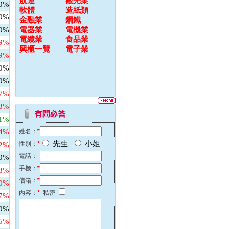
航運
觀光業
00%
軟體
造紙類
00%
金融業
鋼鐵
00%
電器業
電機業
電纜業
食品業
79%
興櫃一覽
電子業
69%
00%
00%
67%
48%
31%
64%
姓名：
*
先生
小姐
性別：
*
82%
電話：
00%
手機：
*
58%
信箱：
*
60%
內容：
*
私密
27%
00%
45%