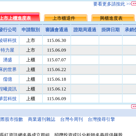
名佳利金
1.8
9.6
5.7
5.5
▲0.20
3.
要看更多請按此 >>
統一投信
464.5
512.0
488.3
486.25
▲2.05
0.
台灣集保
上市上櫃進度表
131.1
上市櫃退件
171.8
151.5
149.5
興櫃進度表
▲2.00
1.
馬上發
議價
8.1
8.1
8
▲0.10
1.
發行公司
申請類別
審議會通過
證期局通過
掛牌日期
承銷
民間全民
議價
議價
10
10
0.00
0.
稜研科技
上市
115.06.30
鎧鉅科技
議價
議價
20
20
0.00
0.
萬里遊
10.0
議價
10.0
10
0.00
0.
特力屋
上市
115.06.09
醫電鼎眾
議價
41.9
42.0
42
0.00
0.
湧盛
上櫃
115.07.07
三信商銀
議價
13.7
13.6
13.5
▲0.10
0.
床的世界
上櫃
115.06.22
菘凱科技
議價
10.0
10.0
10
0.00
0.
東盈光電
議價
16.2
16.1
16
▲0.10
0.
儒億
上櫃
115.06.18
匯頂電腦
議價
10.0
10.0
10
0.00
0.
程曦資訊
上櫃
115.06.12
南美特科
議價
364.5
364.8
365
▼0.20
0.
華芸科技
上櫃
115.06.09
台塑網科
70.00
議價
86
86
0.00
0.
精華生醫
上櫃
115.06.16
捷揚光電
議價
249.5
249.8
250
▼0.20
0.
新德科技
議價
20.1
20.1
20
▲0.10
0.
和亞智慧
上櫃
115.05.21
國際股市指數
商業週刊雜誌
台灣今周刊
台灣搜尋引擎
富宸材料
議價
154.9
155.0
155
0.00
0.
諾瓦材料
議價
50.0
50.0
50
0.00
0.
長紅資訊網名義成立群組、招攬投資或以分析師名義提供飆股，