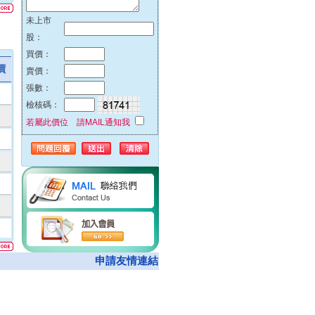
51%
未上市
42%
股：
32%
買價：
23%
價
賣價：
00%
張數：
00%
檢核碼：
00%
若屬此價位 請MAIL通知我
00%
74%
00%
62%
00%
05%
00%
08%
申請友情連結
50%
00%
00%